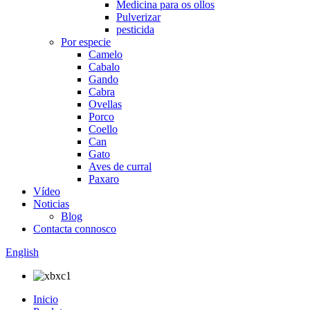
Medicina para os ollos
Pulverizar
pesticida
Por especie
Camelo
Cabalo
Gando
Cabra
Ovellas
Porco
Coello
Can
Gato
Aves de curral
Paxaro
Vídeo
Noticias
Blog
Contacta connosco
English
Inicio