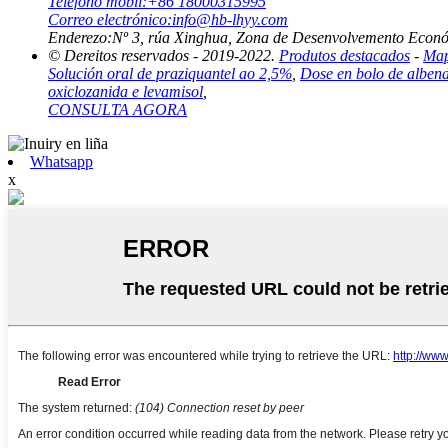
Teléfono móbil:
+86 18000315995
Correo electrónico:
info@hb-lhyy.com
Enderezo:
Nº 3, rúa Xinghua, Zona de Desenvolvemento Económ
© Dereitos reservados - 2019-2022.
Produtos destacados
-
Map
Solución oral de praziquantel ao 2,5%
,
Dose en bolo de alben
oxiclozanida e levamisol
,
CONSULTA AGORA
Whatsapp
x