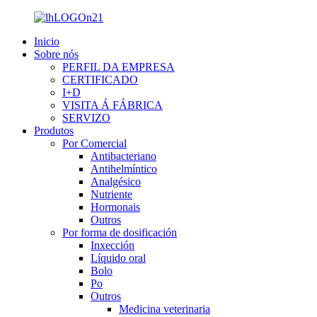
Inicio
Sobre nós
PERFIL DA EMPRESA
CERTIFICADO
I+D
VISITA Á FÁBRICA
SERVIZO
Produtos
Por Comercial
Antibacteriano
Antihelmíntico
Analgésico
Nutriente
Hormonais
Outros
Por forma de dosificación
Inxección
Líquido oral
Bolo
Po
Outros
Medicina veterinaria